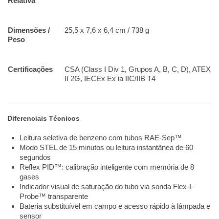
Relativa
Dimensões /
25,5 x 7,6 x 6,4 cm / 738 g
Peso
Certificações
CSA (Class I Div 1, Grupos A, B, C, D), ATEX
II 2G, IECEx Ex ia IIC/IIB T4
Diferenciais Técnicos
Leitura seletiva de benzeno com tubos RAE-Sep™
Modo STEL de 15 minutos ou leitura instantânea de 60
segundos
Reflex PID™
: calibração inteligente com memória de 8
gases
Indicador visual de saturação do tubo
via sonda Flex-I-
Probe™ transparente
Bateria substituível em campo e acesso rápido à lâmpada e
sensor