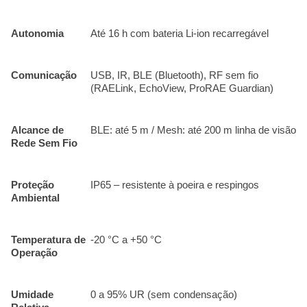
Autonomia
Até 16 h com bateria Li-ion recarregável
Comunicação
USB, IR, BLE (Bluetooth), RF sem fio
(RAELink, EchoView, ProRAE Guardian)
Alcance de
BLE: até 5 m / Mesh: até 200 m linha de visão
Rede Sem Fio
Proteção
IP65 – resistente à poeira e respingos
Ambiental
Temperatura de
-20 °C a +50 °C
Operação
Umidade
0 a 95% UR (sem condensação)