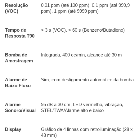
Resolução
0,01 ppm (até 100 ppm), 0,1 ppm (até 999,9
(VOC)
ppm), 1 ppm (até 9999 ppm)
Tempo de
< 3 s (VOC), < 60 s (Benzeno/Butadieno)
Resposta T90
Bomba de
Integrada, 400 cc/min, alcance até 30 m
Amostragem
Alarme de
Sim, com desligamento automático da bomba
Baixo Fluxo
Alarme
95 dB a 30 cm, LED vermelho, vibração,
Sonoro/Visual
STEL/TWA/Alarme alto e baixo
Display
Gráfico de 4 linhas com retroiluminação (28 x
43 mm)